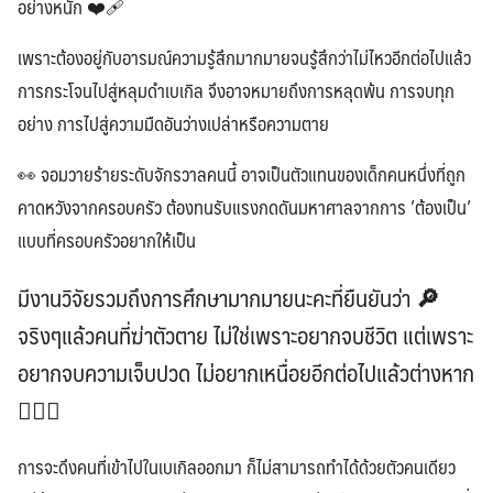
อย่างหนัก ❤️‍🩹
เพราะต้องอยู่กับอารมณ์ความรู้สึกมากมายจนรู้สึกว่าไม่ไหวอีกต่อไปแล้ว
การกระโจนไปสู่หลุมดำเบเกิล จึงอาจหมายถึงการหลุดพ้น การจบทุก
อย่าง การไปสู่ความมืดอันว่างเปล่าหรือความตาย
👀 จอมวายร้ายระดับจักรวาลคนนี้ อาจเป็นตัวแทนของเด็กคนหนึ่งที่ถูก
คาดหวังจากครอบครัว ต้องทนรับแรงกดดันมหาศาลจากการ ’ต้องเป็น’
แบบที่ครอบครัวอยากให้เป็น
มีงานวิจัยรวมถึงการศึกษามากมายนะคะที่ยืนยันว่า 🔎
จริงๆแล้วคนที่ฆ่าตัวตาย ไม่ใช่เพราะอยากจบชีวิต แต่เพราะ
อยากจบความเจ็บปวด ไม่อยากเหนื่อยอีกต่อไปแล้วต่างหาก
🙍🏽‍♀️
การจะดึงคนที่เข้าไปในเบเกิลออกมา ก็ไม่สามารถทำได้ด้วยตัวคนเดียว