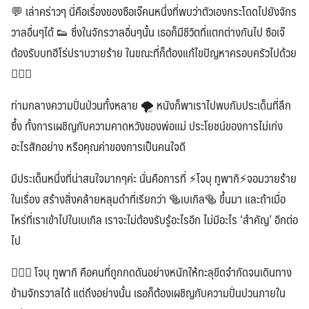
💬 เล่าคร่าวๆ นี่คือเรื่องของซือเจ๊คนหนึ่งที่พบว่าตัวเองกระโดดไปยังจักร
วาลอื่นๆได้ 👟 ซึ่งในจักรวาลอื่นๆนั้น เธอก็มีชีวิตที่แตกต่างกันไป ซือเจ๊
ต้องรับบทฮีโร่ปราบวายร้าย ในขณะที่ก็ต้องแก้ไขปัญหาครอบครัวไปด้วย
🤦🏻‍♀️
ท่ามกลางความปั่นป่วนทั้งหลาย 🌪 หนังก็พาเราไปพบกับประเด็นที่ลึก
ซึ้ง ทั้งการเผชิญกับความคาดหวังของพ่อแม่ ประโยชน์ของการไม่เก่ง
อะไรสักอย่าง หรือคุณค่าของการเป็นคนใจดี
มีประเด็นหนึ่งที่น่าสนใจมากๆค่ะ นั่นคือการที่ ⚡️โจบุ ทูพากิ⚡️จอมวายร้าย
ในเรื่อง สร้างสิ่งคล้ายหลุมดำที่เรียกว่า 🥯เบเกิล🥯 ขึ้นมา และถ้าเมื่อ
ไหร่ที่เราเข้าไปในเบเกิล เราจะไม่ต้องรับรู้อะไรอีก ไม่มีอะไร ‘สำคัญ’ อีกต่อ
ไป
🦹🏼‍♀️ โจบุ ทูพากิ คือคนที่ถูกกดดันอย่างหนักให้ทะลุขีดจำกัดจนเดินทาง
ข้ามจักรวาลได้ แต่ถึงอย่างนั้น เธอก็ต้องเผชิญกับความปั่นปวนภายใน