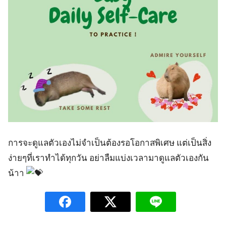
การจะดูแลตัวเองไม่จำเป็นต้องรอโอกาสพิเศษ แต่เป็นสิ่ง
ง่ายๆที่เราทำได้ทุกวัน อย่าลืมแบ่งเวลามาดูแลตัวเองกัน
น้าา