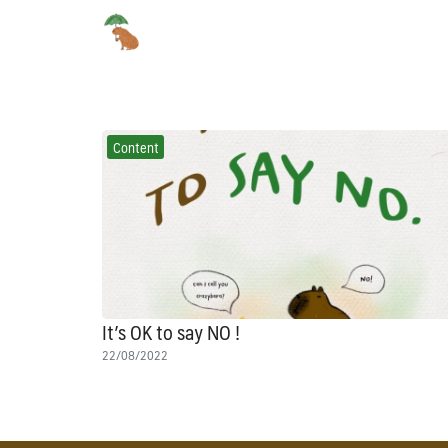
Skip
to
content
Se
for
Content
It’s OK to say NO !
22/08/2022